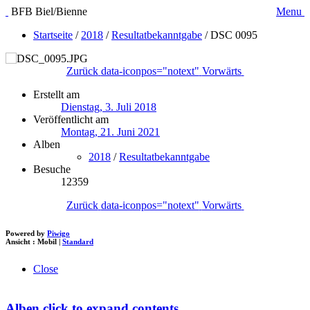
BFB Biel/Bienne
Menu
Startseite
/
2018
/
Resultatbekanntgabe
/
DSC 0095
Zurück
data-iconpos="notext"
Vorwärts
Erstellt am
Dienstag, 3. Juli 2018
Veröffentlicht am
Montag, 21. Juni 2021
Alben
2018
/
Resultatbekanntgabe
Besuche
12359
Zurück
data-iconpos="notext"
Vorwärts
Powered by
Piwigo
Ansicht :
Mobil
|
Standard
Close
Alben
click to expand contents