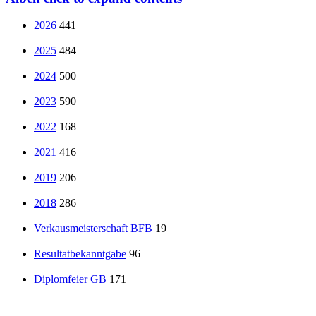
2026
441
2025
484
2024
500
2023
590
2022
168
2021
416
2019
206
2018
286
Verkausmeisterschaft BFB
19
Resultatbekanntgabe
96
Diplomfeier GB
171