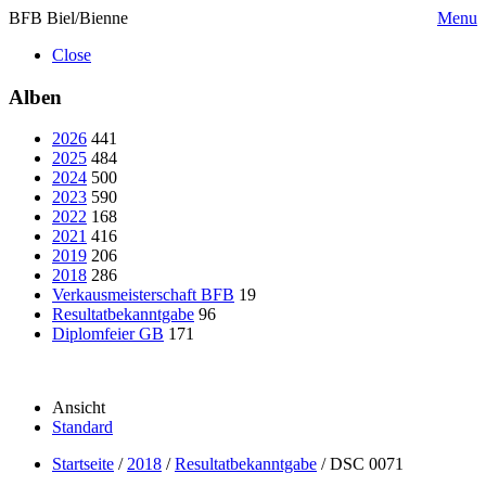
BFB Biel/Bienne
Menu
Close
Alben
2026
441
2025
484
2024
500
2023
590
2022
168
2021
416
2019
206
2018
286
Verkausmeisterschaft BFB
19
Resultatbekanntgabe
96
Diplomfeier GB
171
Ansicht
Standard
Startseite
/
2018
/
Resultatbekanntgabe
/
DSC 0071